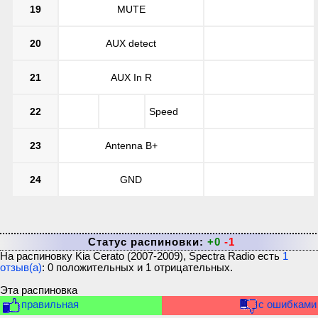
19
MUTE
20
AUX detect
21
AUX In R
22
Speed
23
Antenna B+
24
GND
Статус распиновки:
+0
-1
На распиновку
Kia Cerato (2007-2009), Spectra Radio
есть
1
отзыв(а)
:
0
положительных и
1
отрицательных.
Эта распиновка
правильная
с ошибками