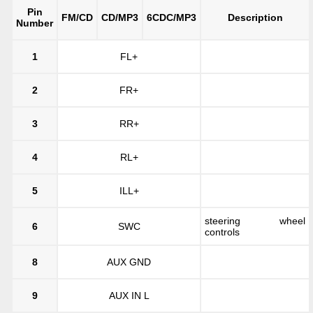
Pin
FM/CD
CD/MP3
6CDC/MP3
Description
Number
1
FL+
2
FR+
3
RR+
4
RL+
5
ILL+
steering wheel
6
SWC
controls
8
AUX GND
9
AUX IN L