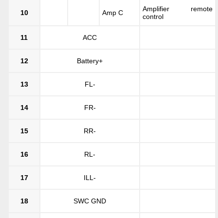
Amplifier remote
10
Amp C
control
11
ACC
12
Battery+
13
FL-
14
FR-
15
RR-
16
RL-
17
ILL-
18
SWC GND