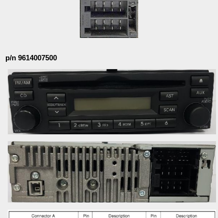
p/n 9614007500