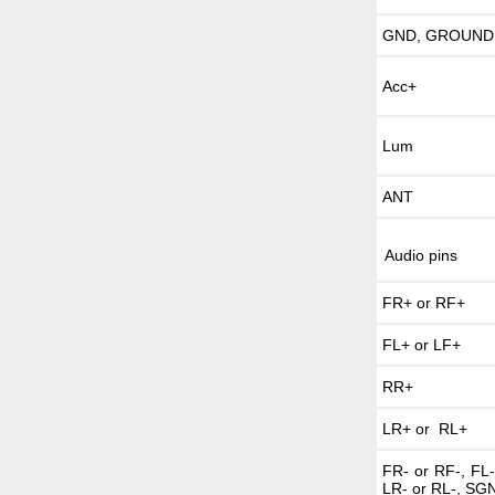
GND, GROUND
Acc+
Lum
ANT
Audio pins
FR+ or RF+
FL+ or LF+
RR+
LR+ or RL+
FR- or RF-, FL-
LR- or RL-, SG