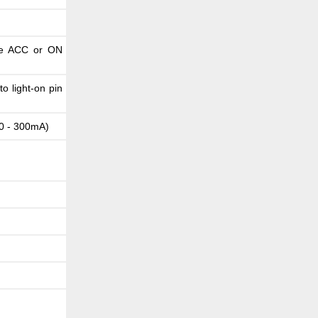
the ACC or ON
o light-on pin
50 - 300mA)