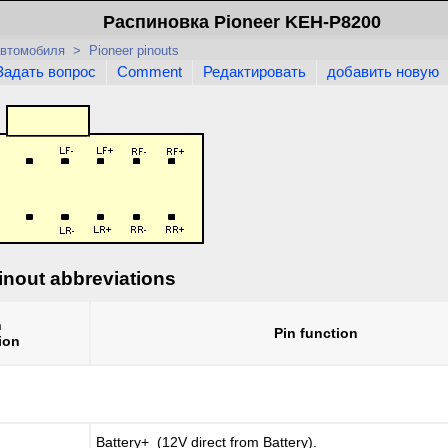
Распиновка Pioneer KEH-P8200
автомобиля
>
Pioneer pinouts
Задать вопрос
Comment
Редактировать
добавить новую
inout abbreviations
n
Pin function
ion
Battery+ (12V direct from Battery).