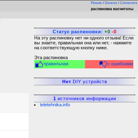
Pinouts
/
Devices
/
Connectors
распиновка магнитолы
Статус распиновки:
+0
-0
На эту распиновку нет ни одного отзыва! Если
вы знаете, правильная она или нет, - нажмите
на соответствующую кнопку ниже.
Эта распиновка
правильная
с ошибками
Нет
DIY устройств
1
источников информации
teletehnika.info