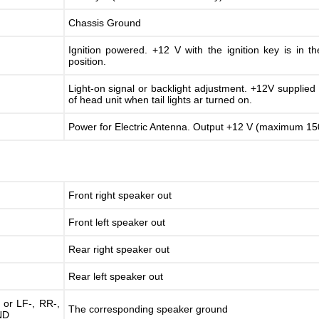
Chassis Ground
Ignition powered. +12 V with the ignition key is in 
position.
Light-on signal or backlight adjustment. +12V supplied t
of head unit when tail lights ar turned on.
Power for Electric Antenna. Output +12 V (maximum 1
Front right speaker out
Front left speaker out
Rear right speaker out
Rear left speaker out
 or LF-, RR-,
The corresponding speaker ground
ND