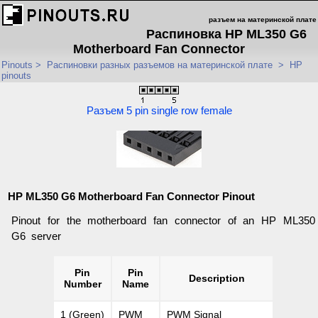
разъем на материнской плате
Распиновка HP ML350 G6
Motherboard Fan Connector
Pinouts
>
Распиновки разных разъемов на материнской плате
>
HP
pinouts
Разъем 5 pin single row female
HP ML350 G6 Motherboard Fan Connector Pinout
Pinout for the motherboard fan connector of an HP ML350
G6 server
Pin
Pin
Description
Number
Name
1 (Green)
PWM
PWM Signal