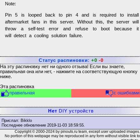
Note:
Pin 5 is looped back to pin 4 and is required to install
aftermarket fans in this server. Without this, the server will
throw a self-test error and refuse to boot because it
will detect a cooling solution failure.
Статус распиновки:
+0
-0
На эту распиновку нет ни одного отзыва! Если вы знаете,
правильная она или нет, - нажмите на соответствующую кнопку
ниже.
Эта распиновка
правильная
с ошибками
Нет
DIY устройств
Прислал: Bikklo
Последнее обновление
2019-11-03 18:59:55
.
Copyright © 2000-2024 by pinouts.ru team, except user uploaded images.
No portion of this webpage may be reproduced in any form without visible link to