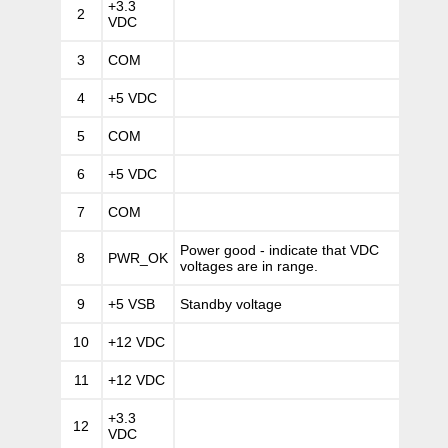
+3.3
2
VDC
3
COM
4
+5 VDC
5
COM
6
+5 VDC
7
COM
Power good - indicate that VDC
8
PWR_OK
voltages are in range.
9
+5 VSB
Standby voltage
10
+12 VDC
11
+12 VDC
+3.3
12
VDC