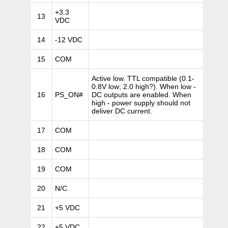
+3.3
13
VDC
14
-12 VDC
15
COM
Active low. TTL compatible (0.1-
0.8V low; 2.0 high?). When low -
16
PS_ON#
DC outputs are enabled. When
high - power supply should not
deliver DC current.
17
COM
18
COM
19
COM
20
N/C
21
+5 VDC
22
+5 VDC