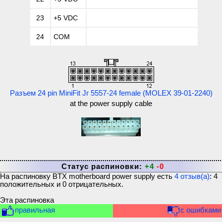
23
+5 VDC
24
COM
Разъем 24 pin MiniFit Jr 5557-24 female (MOLEX 39-01-2240)
at the power supply cable
Статус распиновки:
+4
-0
На распиновку
BTX motherboard power supply
есть
4
отзыв(а)
:
4
положительных и
0
отрицательных.
Эта распиновка
правильная
с ошибками