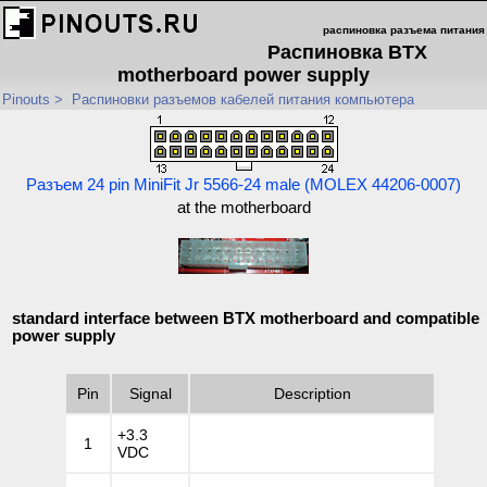
распиновка разъема питания
Распиновка BTX
motherboard power supply
Pinouts
>
Распиновки разъемов кабелей питания компьютера
Разъем 24 pin MiniFit Jr 5566-24 male (MOLEX 44206-0007)
at the motherboard
standard interface between BTX motherboard and compatible
power supply
Pin
Signal
Description
+3.3
1
VDC