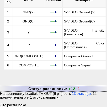
Name
Direction
Description
Pin
1
GND(Y)
S-VIDEO Ground (Y)
2
GND(C)
S-VIDEO Ground(C)
S-VIDEO Intensity
3
Y
(Luminance)
S-VIDEO Color
4
C
(Chrominance)
5
GND(COMPOSITE)
Composite Ground
6
COMPOSITE
Composite Signal
Статус распиновки:
+12
-1
На распиновку
Leadtek TV-OUT (6 pin)
есть
13
отзыв(а)
:
12
положительных и
1
отрицательных.
Эта распиновка