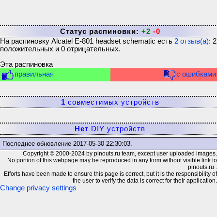
Статус распиновки:
+2
-0
На распиновку
Alcatel E-801 headset schematic
есть
2
отзыв(а)
:
2
положительных и
0
отрицательных.
Эта распиновка
правильная
с ошибками
1
совместимых устройств
Нет
DIY устройств
Последнее обновление
2017-05-30 22:30:03
.
Copyright © 2000-2024 by pinouts.ru team, except user uploaded images.
No portion of this webpage may be reproduced in any form without visible link to
pinouts.ru .
Efforts have been made to ensure this page is correct, but it is the responsibility of
the user to verify the data is correct for their application.
Change privacy settings