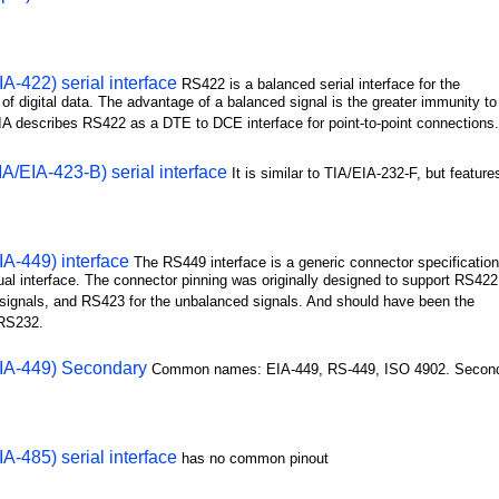
A-422) serial interface
RS422 is a balanced serial interface for the
of digital data. The advantage of a balanced signal is the greater immunity to
IA describes RS422 as a DTE to DCE interface for point-to-point connections
A/EIA-423-B) serial interface
It is similar to TIA/EIA-232-F, but featur
A-449) interface
The RS449 interface is a generic connector specification.
ual interface. The connector pinning was originally designed to support RS422
 signals, and RS423 for the unbalanced signals. And should have been the
 RS232.
IA-449) Secondary
Common names: EIA-449, RS-449, ISO 4902. Seconda
A-485) serial interface
has no common pinout