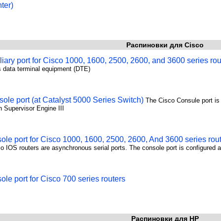
nter)
Распиновки для Cisco
liary port for Cisco 1000, 1600, 2500, 2600, and 3600 series rou
s data terminal equipment (DTE)
ole port (at Catalyst 5000 Series Switch)
The Cisco Consule port is
h Supervisor Engine III
ole port for Cisco 1000, 1600, 2500, 2600, And 3600 series rou
co IOS routers are asynchronous serial ports. The console port is configure
ole port for Cisco 700 series routers
Распиновки для HP