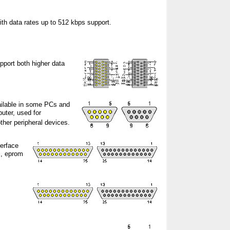
with data rates up to 512 kbps support.
upport both higher data
ailable in some PCs and
uter, used for
ther peripheral devices.
terface
s, eprom