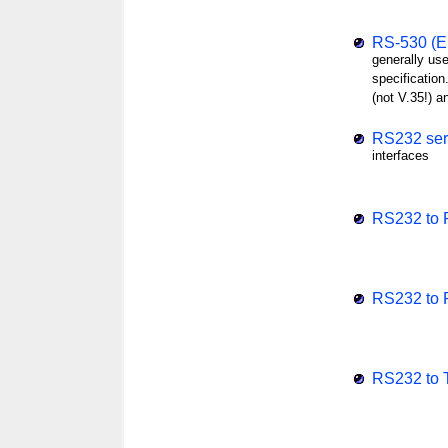
RS-530 (EI
generally use
specificatio
(not V.35!) 
RS232 ser
interfaces
RS232 to 
RS232 to 
RS232 to T