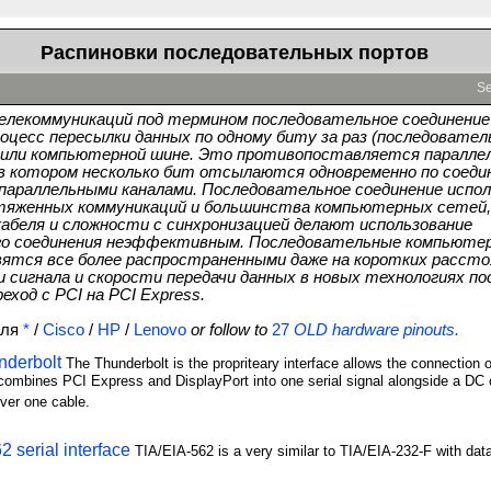
Распиновки последовательных портов
Se
елекоммуникаций под термином последовательное соединение
цесс пересылки данных по одному биту за раз (последователь
и или компьютерной шине. Это противопоставляется паралле
 в котором несколько бит отсылаются одновременно по соеди
 параллельными каналами. Последовательное соединение испо
отяженных коммуникаций и большинства компьютерных сетей,
абеля и сложности с синхронизацией делают использование
го соединения неэффективным. Последовательные компьюте
ятся все более распространенными даже на коротких расстоя
 сигнала и скорости передачи данных в новых технологиях п
еход с PCI на PCI Express.
для
*
/
Cisco
/
HP
/
Lenovo
or follow to
27
OLD hardware pinouts.
nderbolt
The Thunderbolt is the propriteary interface allows the connection o
 combines PCI Express and DisplayPort into one serial signal alongside a DC c
over one cable.
2 serial interface
TIA/EIA-562 is a very similar to TIA/EIA-232-F with dat