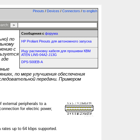
Pinouts
/
Devices
/
Connectors
/
to english
arch:
Сообщения с
форума
но) по
HP Proliant Pinouts для автономного запуска
льному
нению с
Ищу распиновку кабеля для прошивки КВМ
льзуется
ATEN LIN5-04A2-J13G
 где
DPS-500EB-A
рные
ниях, по мере улучшения обеспечения
оследовательной передачи. Примером
f external peripherals to a
onnection for electric power,
a rates up to 64 kbps supported.