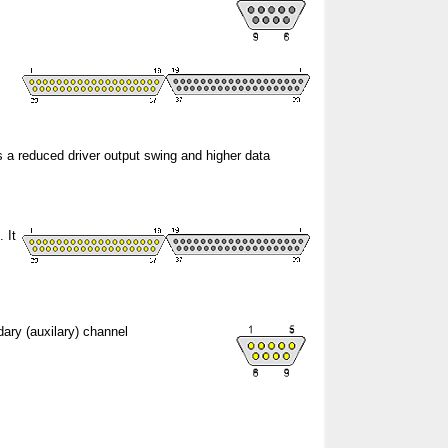
.
es a reduced driver output swing and higher data
 It
ry (auxilary) channel