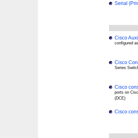
Serial (Pri
Cisco Auxi
configured a
Cisco Cons
Series Switc
Cisco cons
ports on Cis
(DCE)
Cisco cons