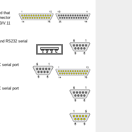
d that
nnector
0/V.11
and RS232 serial
 serial port
 serial port