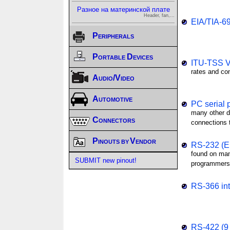
Разное на материнской плате
Header, fan,...
EIA/TIA-69
Peripherals
Portable Devices
ITU-TSS V.
rates and co
Audio/Video
Automotive
PC serial 
many other d
Connectors
connections t
Pinouts by Vendor
RS-232 (EI
found on man
SUBMIT new pinout!
programmers,
RS-366 int
RS-422 (9 