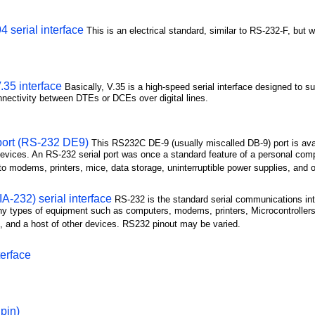
4 serial interface
This is an electrical standard, similar to RS-232-F, but 
35 interface
Basically, V.35 is a high-speed serial interface designed to s
nnectivity between DTEs or DCEs over digital lines.
port (RS-232 DE9)
This RS232C DE-9 (usually miscalled DB-9) port is av
evices. An RS-232 serial port was once a standard feature of a personal comp
o modems, printers, mice, data storage, uninterruptible power supplies, and o
A-232) serial interface
RS-232 is the standard serial communications in
y types of equipment such as computers, modems, printers, Microcontroller
 and a host of other devices. RS232 pinout may be varied.
erface
pin)