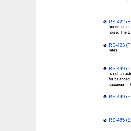
RS-422 (EI
transmission 
noise. The E
RS-423 (TI
rates.
RS-449 (EI
´s not an act
for balanced
succesor of
RS-449 (E
RS-485 (EI