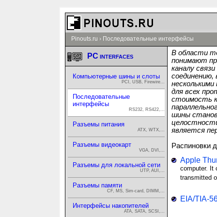
Pinouts.ru
›
Последовательные интерфейсы
В области т
PC interfaces
понимают про
каналу связ
соединению,
Компьютерные шины и слоты
PCI, USB, Firewire...
несколькими
для всех пр
Последовательные
стоимость к
интерфейсы
параллельно
RS232, RS422,...
шины станов
целостности
Разъемы питания
является пер
ATX, WTX,...
Разъемы видеокарт
Распиновки 
VGA, DVI,...
Apple Thu
Разъемы для локальной сети
computer. It
UTP, AUI,...
transmitted 
Разъемы памяти
CF, MS, Sim-card, DIMM,...
EIA/TIA-56
Интерфейсы накопителей
ATA, SATA, SCSI,...